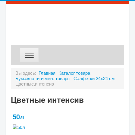
ГЛАВНАЯ
Вы здесь:
Главная
Каталог товара
Бумажно-гигиенич. товары
Салфетки 24х24 см
МАГАЗИН
Цветные,интенсив
ДОСТАВКА
Цветные интенсив
О КОМПАНИИ
КОНТАКТЫ
50л