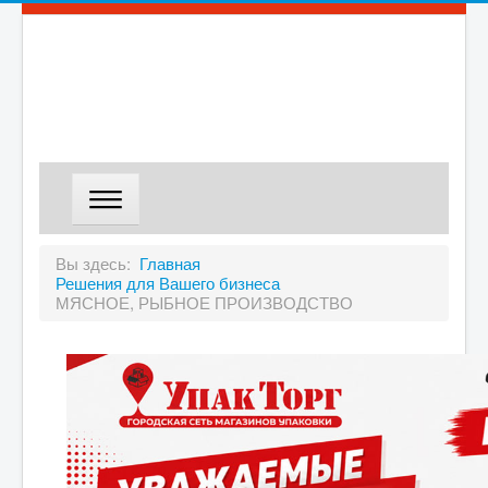
ГЛАВНАЯ
Вы здесь:
Главная
Решения для Вашего бизнеса
МАГАЗИН
МЯСНОЕ, РЫБНОЕ ПРОИЗВОДСТВО
ДОСТАВКА
О КОМПАНИИ
КОНТАКТЫ